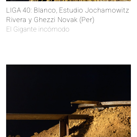
LIGA 40: Blanco, Estudio Jochamowitz
Rivera y Ghezzi Novak (Per)
El Gigante incómodo