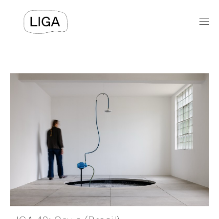
EXPOSICIONES
PROGRAMAS PÚBLICOS
LIGA-ARCHIVOS
TEXTOS
VIDEOS
⯆
ACERCA DE