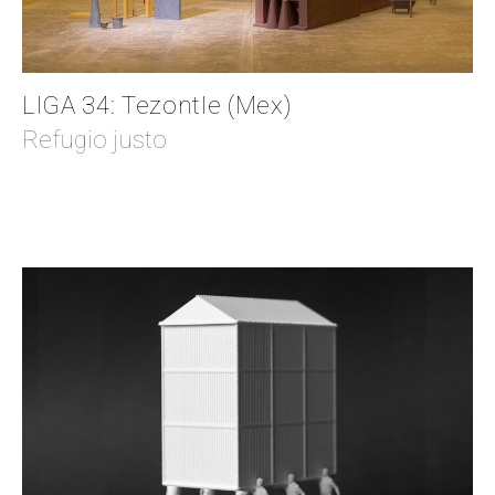
LIGA 34: Tezontle (Mex)
Refugio justo