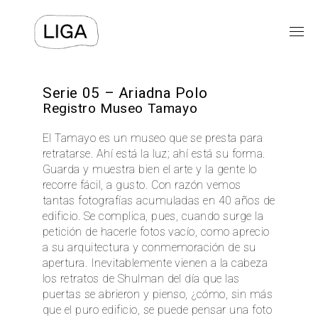
EXPOSICIONES
Serie 05 – Ariadna Polo
Registro Museo Tamayo
PROGRAMAS PÚBLICOS
El Tamayo es un museo que se presta para
retratarse. Ahí está la luz; ahí está su forma.
LIGA-ARCHIVOS
Guarda y muestra bien el arte y la gente lo
recorre fácil, a gusto. Con razón vemos
TEXTOS
tantas fotografías acumuladas en 40 años de
edificio. Se complica, pues, cuando surge la
VIDEOS
petición de hacerle fotos vacío, como aprecio
a su arquitectura y conmemoración de su
⯆
ACERCA DE
apertura. Inevitablemente vienen a la cabeza
los retratos de Shulman del día que las
puertas se abrieron y pienso, ¿cómo, sin más
que el puro edificio, se puede pensar una foto