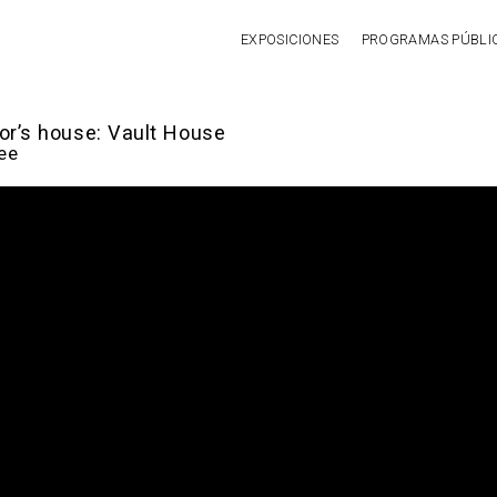
EXPOSICIONES
PROGRAMAS PÚBLI
or’s house: Vault House
ee