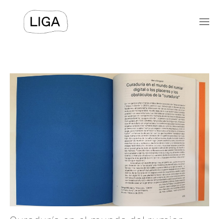
EXPOSICIONES
PROGRAMAS PÚBLICOS
LIGA-ARCHIVOS
TEXTOS
VIDEOS
⯆
ACERCA DE