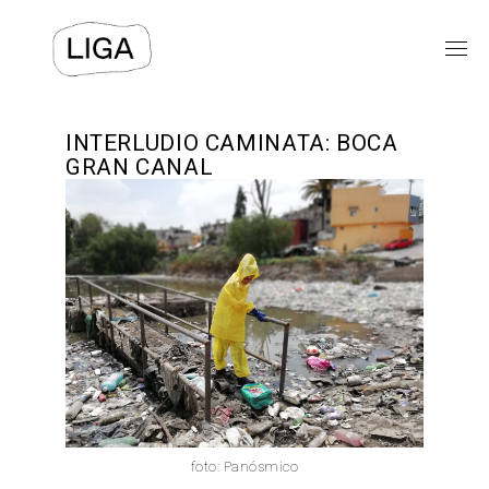
EXPOSICIONES
INTERLUDIO CAMINATA: BOCA
GRAN CANAL
PROGRAMAS PÚBLICOS
LIGA-ARCHIVOS
TEXTOS
VIDEOS
⯆
ACERCA DE
foto: Panósmico