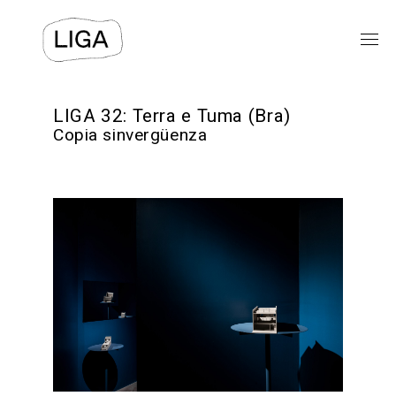
EXPOSICIONES
LIGA 32: Terra e Tuma (Bra)
Copia sinvergüenza
PROGRAMAS PÚBLICOS
LIGA-ARCHIVOS
TEXTOS
VIDEOS
⯆
ACERCA DE