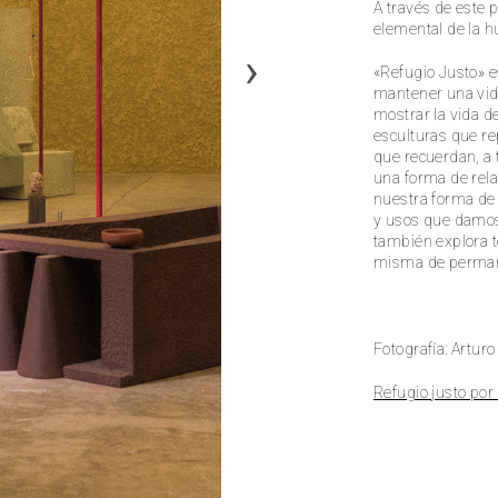
A través de este 
elemental de la 
«Refugio Justo» e
mantener una vida
mostrar la vida de
esculturas que re
que recuerdan, a 
una forma de rela
nuestra forma de
y usos que damos 
también explora t
misma de perman
Fotografía: Arturo
Refugio justo por