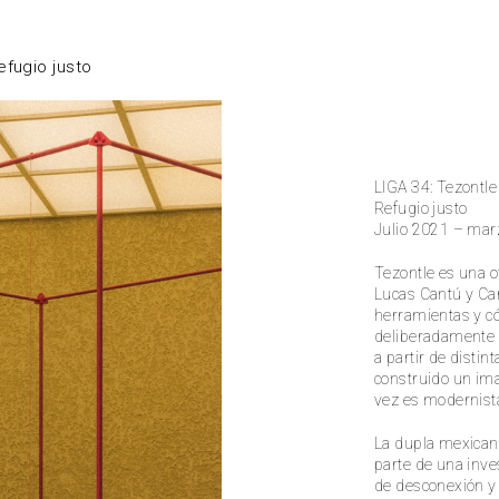
efugio justo
LIGA 34: Tezontle
Refugio justo
Julio 2021 – ma
Tezontle es una o
Lucas Cantú y Car
herramientas y có
deliberadamente 
a partir de distin
construido un ima
vez es modernista
La dupla mexicana
parte de una inve
de desconexión y d