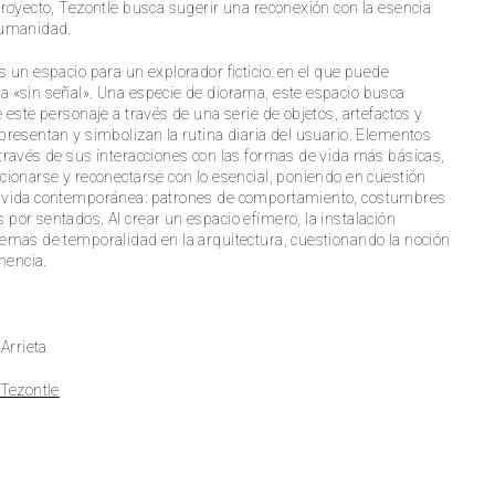
proyecto, Tezontle busca sugerir una reconexión con la esencia
humanidad.
s un espacio para un explorador ficticio: en el que puede
 «sin señal». Una especie de diorama, este espacio busca
 este personaje a través de una serie de objetos, artefactos y
presentan y simbolizan la rutina diaria del usuario. Elementos
través de sus interacciones con las formas de vida más básicas,
cionarse y reconectarse con lo esencial, poniendo en cuestión
 vida contemporánea: patrones de comportamiento, costumbres
por sentados. Al crear un espacio efímero, la instalación
emas de temporalidad en la arquitectura, cuestionando la noción
encia.
 Arrieta
 Tezontle