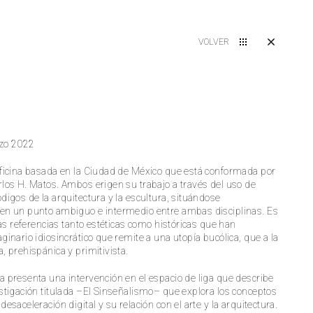
VOLVER
rzo 2022
ficina basada en la Ciudad de México que está conformada por
los H. Matos. Ambos erigen su trabajo a través del uso de
digos de la arquitectura y la escultura, situándose
en un punto ambiguo e intermedio entre ambas disciplinas. Es
tas referencias tanto estéticas como históricas que han
ginario idiosincrático que remite a una utopía bucólica, que a la
, prehispánica y primitivista.
 presenta una intervención en el espacio de liga que describe
stigación titulada –El Sinseñalismo– que explora los conceptos
esaceleración digital y su relación con el arte y la arquitectura.