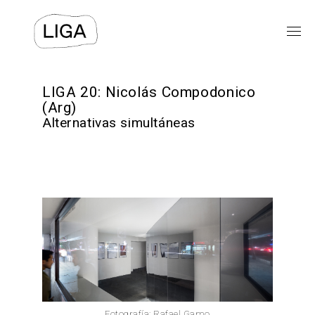
EXPOSICIONES
LIGA 20: Nicolás Compodonico
(Arg)
Alternativas simultáneas
PROGRAMAS PÚBLICOS
LIGA-ARCHIVOS
TEXTOS
VIDEOS
⯆
ACERCA DE
Fotografía: Rafael Gamo